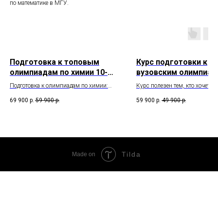
по математике в МГУ.
Подготовка к топовым
Курс подготовки к
олимпиадам по химии 10-11
вузовским олимпиад
класс
химии 10-11 класс
Подготовка к олимпиадам по химии:
Курс полезен тем, кто хочет д
Всеросс, Ломоносов, Менделеевской
успеха в химических олимпиа
69 900
р.
59 900
р.
59 900
р.
49 900
р.
олимпиаде,...
занятиях мы рассмотрим все
основные разделы химии на
углубленном уровне: общую,
физическую, неорганическую,
органическую.
Tilda
Made on